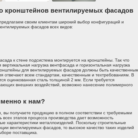
во кронштейнов вентилируемых фасадов
предлагаем своим клиентам широкий выбор конфигураций и
вентилируемых фасадов всех видов:
асада к стене подсистема монтируется на кронштейны. Так что
 вертикальная нагрузка вентфасада и горизонтальная нагрузка
кронштейны для вентилируемых фасадов должны быть качественным
я отвечают всем стандартам, качественным и техтребованиям. В
тся оцинкованная сталь толщиной 2 мм. Если требуется
шающих внешних воздействий, возможно нанесение полимерного
именно к нам?
, вы получаете продукцию в полном соответствии с требуемыми
ь всех этапов процесса производства дает возможность
ые характеристики металлоизделий. Поскольку строительные
кции вентилируемых фасадов, то высокое качество таких изделий
ыборе поставщика.