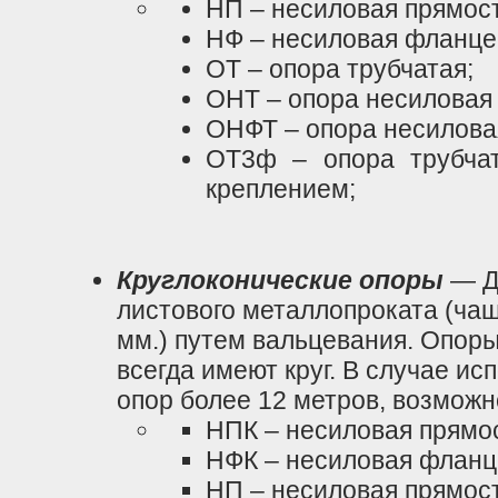
НП – несиловая прямос
НФ – несиловая фланце
ОТ – опора трубчатая;
ОНТ – опора несиловая 
ОНФТ – опора несилова
ОТ3ф – опора трубча
креплением;
Круглоконические опоры
— Д
листового металлопроката (чащ
мм.) путем вальцевания. Опоры
всегда имеют круг. В случае ис
опор более 12 метров, возможн
НПК – несиловая прямос
НФК – несиловая фланц
НП – несиловая прямос