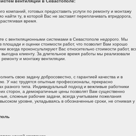
истем вентиляции в Севастополе:
го компаний, готовых предоставить услуги по ремонту и монтажу
 найти ту, в которой Вас не заставят переплачивать втридорога,
 растягивая время.
оте с вентиляционными системами в Севастополе недорого. Мы
 площади и оценки стоимости работ, что позволит Вам хорошо
ки всегда проконсультируют Вас относительно стоимости работ, вс
 выгодна клиенту. За длительное время работы мы реализовали
 ремонту и монтажу вентиляции.
лнить свою задачу добросовестно, с гарантией качества и в
нию. У нас трудятся опытные профессионалы, прекрасно
х разного типа. Индивидуальный подход и вежливые работники
их сторон, а демократичные цены позволят Вам существенно
ные, сложные рабочие задачи, всегда учитываем пожелания
 высоком уровне, укладываясь в обозначенные сроки, не отнимая у
поль