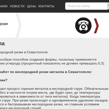
АНИИ
НОВОСТИ
ЦЕНЫ
КОНТАКТЫ
арки»
ла
ородной резки в Севастополе
 особым способом создания формы, поскольку применяется
ием углерода (процентный показатель не должен превышать 0,3).
абот по кислородной резке металла в Севастополе:
зки?
шел процесс горения металла в кислородной струе. Обязательным
т, в частности погрев места, где будет срез, до температуры
роваться в зависимости от типа металла). Когда температура
й струи. При резке происходит и одновременное удаление оксидов,
ся и беспрерывная кислородная резка, но главным условием
еред кислородной струей.