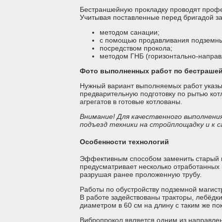
Бестраншейную прокладку проводят профе
Учитывая поставленные перед бригадой з
методом санации;
с помощью продавливания подземны
посредством прокола;
методом ГНБ (горизонтально-напра
Фото выполненных работ по бестрашей
Нужный вариант выполняемых работ указыв
предварительную подготовку по рытью кот
агрегатов в готовые котлованы.
Внимание! Для качественного выполнени
подъезд техники на стройплощадку и к 
Особенности технологий
Эффективным способом заменить старый п
предусматривает несколько отработанных 
разрушая ранее проложенную трубу.
Работы по обустройству подземной магистр
В работе задействованы тракторы, лебёдк
диаметром в 60 см на длину с таким же по
Вибропрокол является одним из направлен