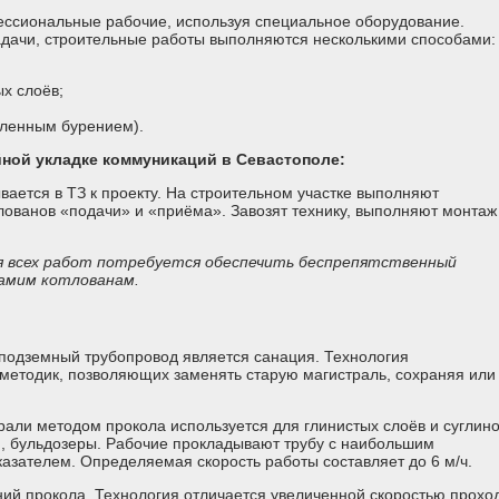
ссиональные рабочие, используя специальное оборудование.
адачи, строительные работы выполняются несколькими способами:
х слоёв;
вленным бурением).
ной укладке коммуникаций в Севастополе:
ается в ТЗ к проекту. На строительном участке выполняют
лованов «подачи» и «приёма». Завозят технику, выполняют монтаж
я всех работ потребуется обеспечить беспрепятственный
самим котлованам.
одземный трубопровод является санация. Технология
методик, позволяющих заменять старую магистраль, сохраняя или
али методом прокола используется для глинистых слоёв и суглино
и, бульдозеры. Рабочие прокладывают трубу с наибольшим
казателем. Определяемая скорость работы составляет до 6 м/ч.
ий прокола. Технология отличается увеличенной скоростью прохо