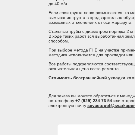
до 40 м/ч.
Если слои грунта легко размываются, то 
вымывание грунта в предварительно обус
возможных отклонениях от оси маршрута.
Стальные трубы с диаметром порядка 2 м 
В ходе таких работ вся выработанная зем
способом.
При выборе метода ГНБ на участке примен
методика используется для прокладки или 
Все работы подкрепляются соответствующ
окончательная цена всего ремонта.
Стоимость бестраншейной укладки ком
Для заказа вы можете обратиться к мене
по телефону:
+7 (929) 234 76 54
или отправ
электронную почту:
sevastopol@svarkaper