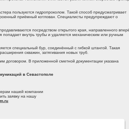
мастера пользуются гидропроколом. Такой способ предусматривает
троенный приёмный котлован. Специалисты предупреждают о
продавливаются посредством открытого края, направленного впер
ля попадает внутрь трубы и удаляется механическим или ручным
яется специальный бур, соединённый с гибкой штангой. Такая
расширения скважин, затягивания новых труб.
им договором. В приложенной сметной документации указана
муникаций в Севастополе
джерам нашей компании
ить заявку на нашу
m.ru